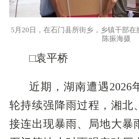
5月20日，在石门县所街乡，乡镇干部
陈振海摄
□袁平桥
近期，湖南遭遇202
轮持续强降雨过程，湘北
接连出现暴雨、局地大暴